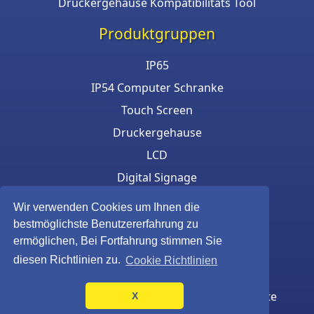
Druckergehäuse Kompatibilitäts Tool
Produktgruppen
IP65
IP54 Computer Schranke
Touch Screen
Druckergehause
LCD
Digital Signage
Eigensichere Gehäuse
Wir verwenden Cookies um Ihnen die
Tastatur und Maus
bestmöglichste Benutzererfahrung zu
ermöglichen, Bei Fortfahrung stimmen Sie
diesen Richtlinien zu.
Cookie Richtlinien
© Armagard Ltd. © Armagard B.V. Alle Rechte
X
vorbehalten.